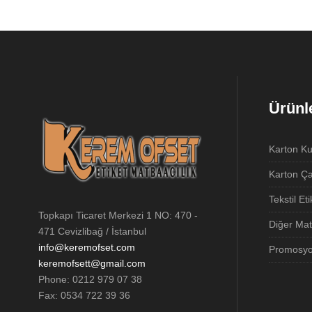
Ürünl
Karton Ku
Karton Ç
Tekstil Eti
Topkapı Ticaret Merkezi 1 NO: 470 -
Diğer Mat
471 Cevizlibağ / İstanbul
info@keremofset.com
Promosyo
keremofsett@gmail.com
Phone: 0212 979 07 38
Fax: 0534 722 39 36