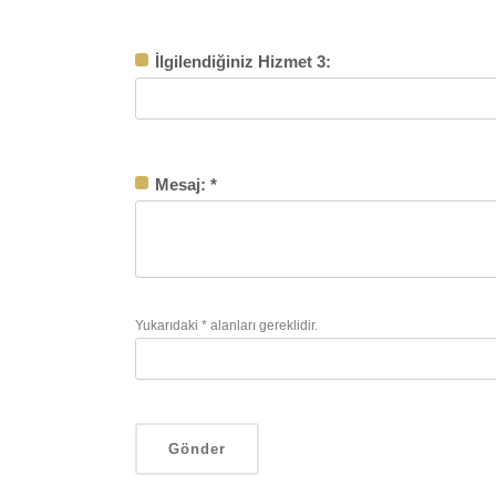
İlgilendiğiniz Hizmet 3:
Mesaj:
*
Yukarıdaki * alanları gereklidir.